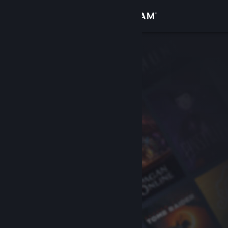
Zaloguj się
Sklep
Społeczność
Informacje
Wsparcie
Zmień język
Pobierz aplikację mobilną Steam
Wersja przeglądarkowa