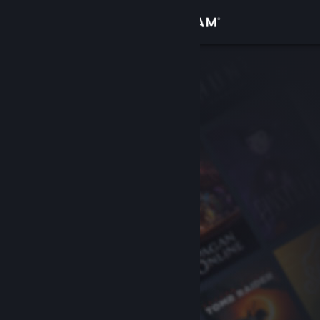
Zaloguj się
Sklep
Społeczność
Informacje
Wsparcie
Zmień język
Pobierz aplikację mobilną Steam
Wersja przeglądarkowa