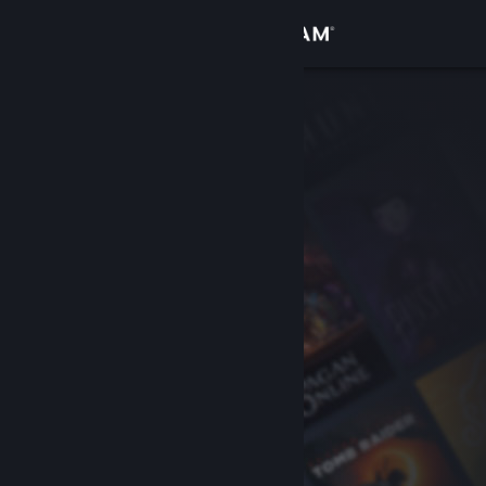
Zaloguj się
Sklep
Społeczność
Informacje
Wsparcie
Zmień język
Pobierz aplikację mobilną Steam
Wersja przeglądarkowa