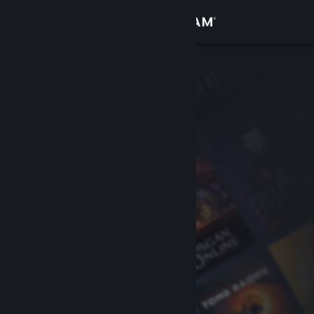
Zaloguj się
Sklep
Społeczność
Informacje
Wsparcie
Zmień język
Pobierz aplikację mobilną Steam
Wersja przeglądarkowa