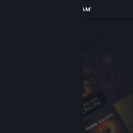
Zaloguj się
Sklep
Społeczność
Informacje
Wsparcie
Zmień język
Pobierz aplikację mobilną Steam
Wersja przeglądarkowa