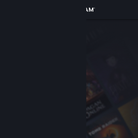
Zaloguj się
Sklep
Społeczność
Informacje
Wsparcie
Zmień język
Pobierz aplikację mobilną Steam
Wersja przeglądarkowa