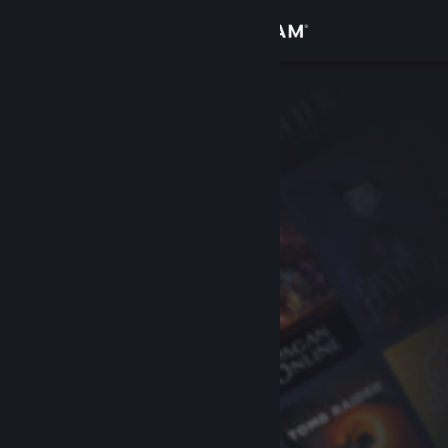
Zaloguj się
Sklep
Społeczność
Informacje
Wsparcie
Zmień język
Pobierz aplikację mobilną Steam
Wersja przeglądarkowa