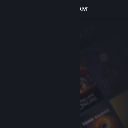
Zaloguj się
Sklep
Społeczność
Informacje
Wsparcie
Zmień język
Pobierz aplikację mobilną Steam
Wersja przeglądarkowa