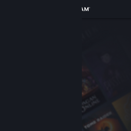
Zaloguj się
Sklep
Społeczność
Informacje
Wsparcie
Zmień język
Pobierz aplikację mobilną Steam
Wersja przeglądarkowa