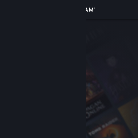
Zaloguj się
Sklep
Społeczność
Informacje
Wsparcie
Zmień język
Pobierz aplikację mobilną Steam
Wersja przeglądarkowa