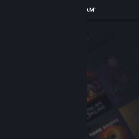
Zaloguj się
Sklep
Społeczność
Informacje
Wsparcie
Zmień język
Pobierz aplikację mobilną Steam
Wersja przeglądarkowa