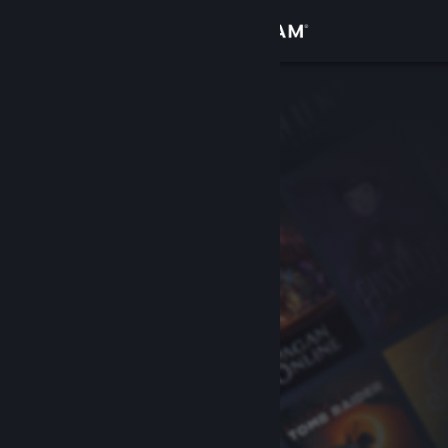
Zaloguj się
Sklep
Społeczność
Informacje
Wsparcie
Zmień język
Pobierz aplikację mobilną Steam
Wersja przeglądarkowa