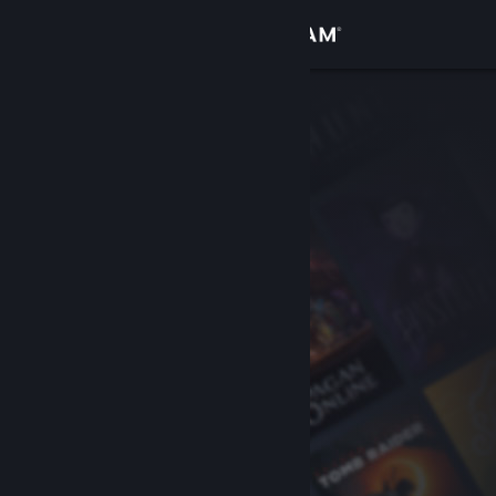
Zaloguj się
Sklep
Społeczność
Informacje
Wsparcie
Zmień język
Pobierz aplikację mobilną Steam
Wersja przeglądarkowa