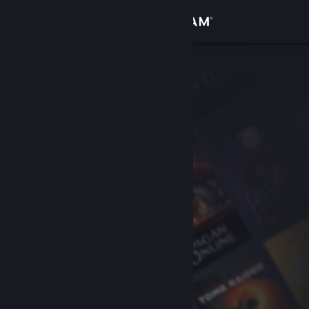
Zaloguj się
Sklep
Społeczność
Informacje
Wsparcie
Zmień język
Pobierz aplikację mobilną Steam
Wersja przeglądarkowa