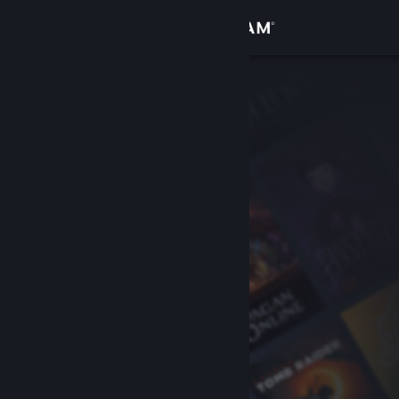
Zaloguj się
Sklep
Społeczność
Informacje
Wsparcie
Zmień język
Pobierz aplikację mobilną Steam
Wersja przeglądarkowa