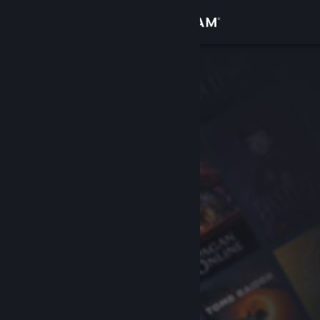
Zaloguj się
Sklep
Społeczność
Informacje
Wsparcie
Zmień język
Pobierz aplikację mobilną Steam
Wersja przeglądarkowa