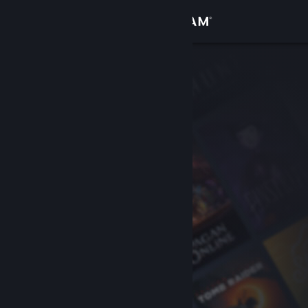
Zaloguj się
Sklep
Społeczność
Informacje
Wsparcie
Zmień język
Pobierz aplikację mobilną Steam
Wersja przeglądarkowa