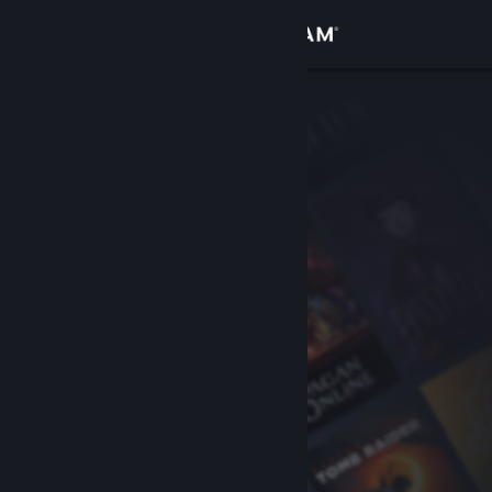
Zaloguj się
Sklep
Społeczność
Informacje
Wsparcie
Zmień język
Pobierz aplikację mobilną Steam
Wersja przeglądarkowa