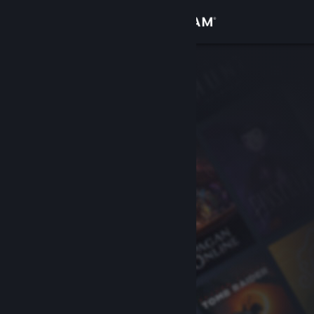
Zaloguj się
Sklep
Społeczność
Informacje
Wsparcie
Zmień język
Pobierz aplikację mobilną Steam
Wersja przeglądarkowa