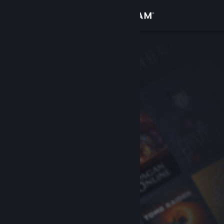
Zaloguj się
Sklep
Społeczność
Informacje
Wsparcie
Zmień język
Pobierz aplikację mobilną Steam
Wersja przeglądarkowa