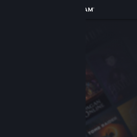
Zaloguj się
Sklep
Społeczność
Informacje
Wsparcie
Zmień język
Pobierz aplikację mobilną Steam
Wersja przeglądarkowa