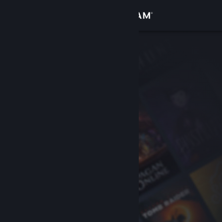
Zaloguj się
Sklep
Społeczność
Informacje
Wsparcie
Zmień język
Pobierz aplikację mobilną Steam
Wersja przeglądarkowa