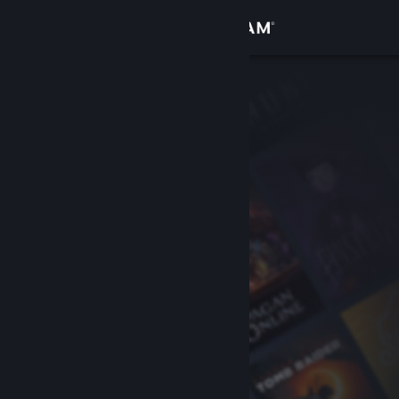
Zaloguj się
Sklep
Społeczność
Informacje
Wsparcie
Zmień język
Pobierz aplikację mobilną Steam
Wersja przeglądarkowa