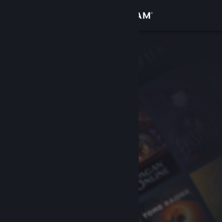
Zaloguj się
Sklep
Społeczność
Informacje
Wsparcie
Zmień język
Pobierz aplikację mobilną Steam
Wersja przeglądarkowa