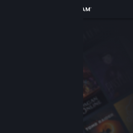
Zaloguj się
Sklep
Społeczność
Informacje
Wsparcie
Zmień język
Pobierz aplikację mobilną Steam
Wersja przeglądarkowa