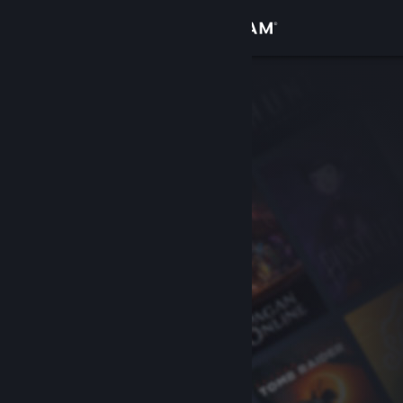
Zaloguj się
Sklep
Społeczność
Informacje
Wsparcie
Zmień język
Pobierz aplikację mobilną Steam
Wersja przeglądarkowa