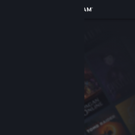
Zaloguj się
Sklep
Społeczność
Informacje
Wsparcie
Zmień język
Pobierz aplikację mobilną Steam
Wersja przeglądarkowa