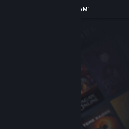
Zaloguj się
Sklep
Społeczność
Informacje
Wsparcie
Zmień język
Pobierz aplikację mobilną Steam
Wersja przeglądarkowa