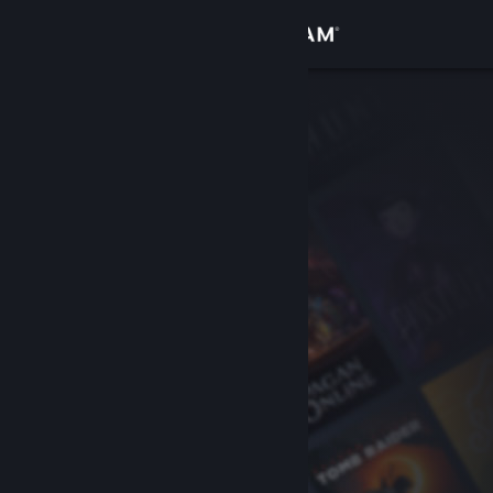
Zaloguj się
Sklep
Społeczność
Informacje
Wsparcie
Zmień język
Pobierz aplikację mobilną Steam
Wersja przeglądarkowa