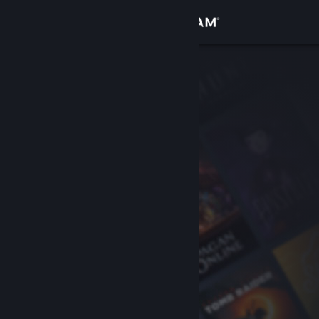
Zaloguj się
Sklep
Społeczność
Informacje
Wsparcie
Zmień język
Pobierz aplikację mobilną Steam
Wersja przeglądarkowa