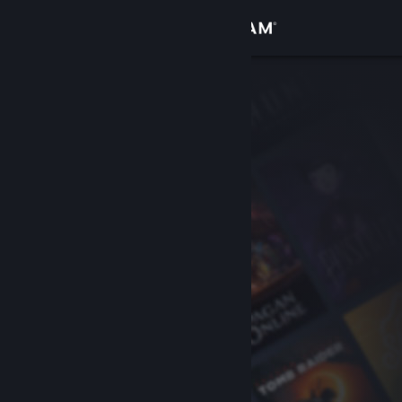
Zaloguj się
Sklep
Społeczność
Informacje
Wsparcie
Zmień język
Pobierz aplikację mobilną Steam
Wersja przeglądarkowa