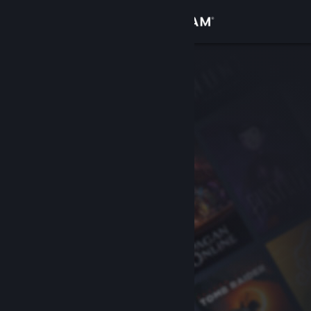
Zaloguj się
Sklep
Społeczność
Informacje
Wsparcie
Zmień język
Pobierz aplikację mobilną Steam
Wersja przeglądarkowa