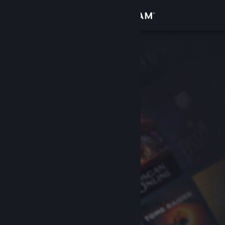
Zaloguj się
Sklep
Społeczność
Informacje
Wsparcie
Zmień język
Pobierz aplikację mobilną Steam
Wersja przeglądarkowa