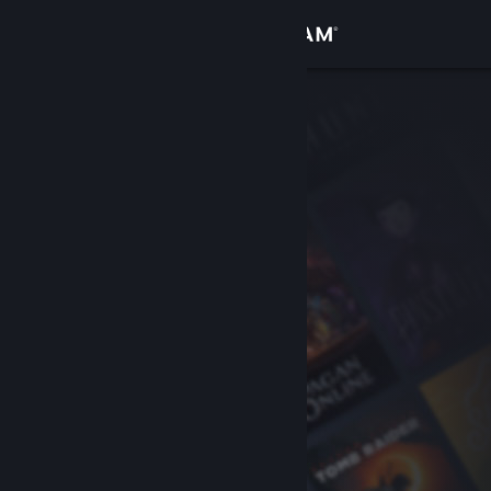
Zaloguj się
Sklep
Społeczność
Informacje
Wsparcie
Zmień język
Pobierz aplikację mobilną Steam
Wersja przeglądarkowa