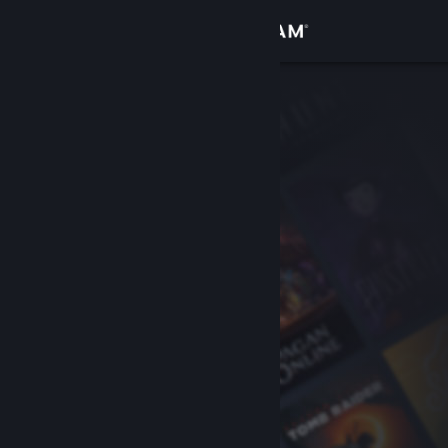
Zaloguj się
Sklep
Społeczność
Informacje
Wsparcie
Zmień język
Pobierz aplikację mobilną Steam
Wersja przeglądarkowa