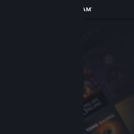
Zaloguj się
Sklep
Społeczność
Informacje
Wsparcie
Zmień język
Pobierz aplikację mobilną Steam
Wersja przeglądarkowa