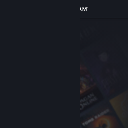
Zaloguj się
Sklep
Społeczność
Informacje
Wsparcie
Zmień język
Pobierz aplikację mobilną Steam
Wersja przeglądarkowa