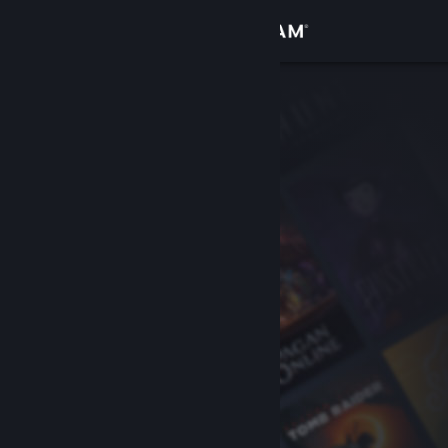
Zaloguj się
Sklep
Społeczność
Informacje
Wsparcie
Zmień język
Pobierz aplikację mobilną Steam
Wersja przeglądarkowa