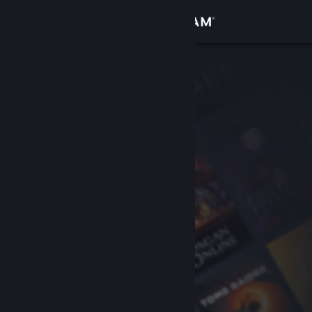
Zaloguj się
Sklep
Społeczność
Informacje
Wsparcie
Zmień język
Pobierz aplikację mobilną Steam
Wersja przeglądarkowa