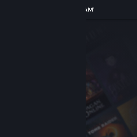
Zaloguj się
Sklep
Społeczność
Informacje
Wsparcie
Zmień język
Pobierz aplikację mobilną Steam
Wersja przeglądarkowa