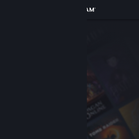
Zaloguj się
Sklep
Społeczność
Informacje
Wsparcie
Zmień język
Pobierz aplikację mobilną Steam
Wersja przeglądarkowa