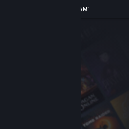
Zaloguj się
Sklep
Społeczność
Informacje
Wsparcie
Zmień język
Pobierz aplikację mobilną Steam
Wersja przeglądarkowa