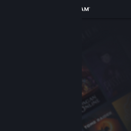
Zaloguj się
Sklep
Społeczność
Informacje
Wsparcie
Zmień język
Pobierz aplikację mobilną Steam
Wersja przeglądarkowa