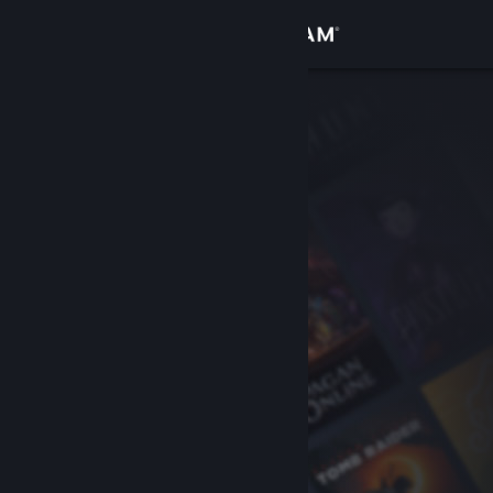
Zaloguj się
Sklep
Społeczność
Informacje
Wsparcie
Zmień język
Pobierz aplikację mobilną Steam
Wersja przeglądarkowa