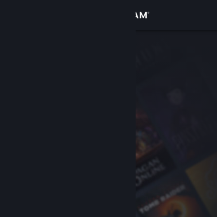
Zaloguj się
Sklep
Społeczność
Informacje
Wsparcie
Zmień język
Pobierz aplikację mobilną Steam
Wersja przeglądarkowa