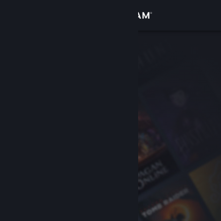
Zaloguj się
Sklep
Społeczność
Informacje
Wsparcie
Zmień język
Pobierz aplikację mobilną Steam
Wersja przeglądarkowa