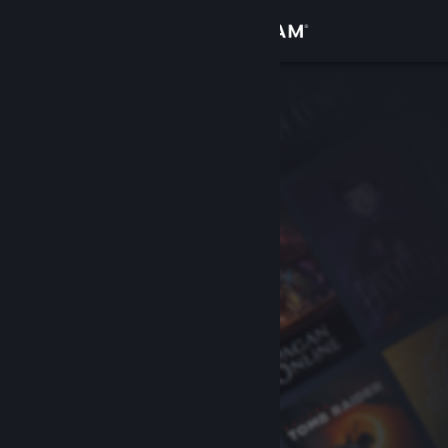
Zaloguj się
Sklep
Społeczność
Informacje
Wsparcie
Zmień język
Pobierz aplikację mobilną Steam
Wersja przeglądarkowa