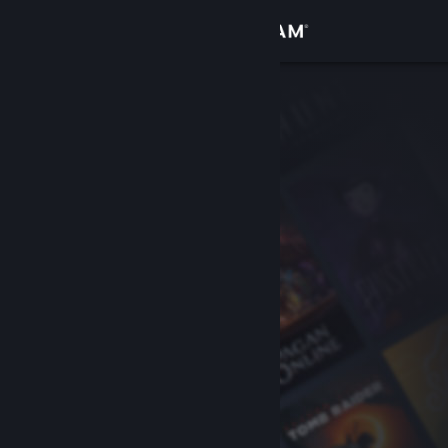
Zaloguj się
Sklep
Społeczność
Informacje
Wsparcie
Zmień język
Pobierz aplikację mobilną Steam
Wersja przeglądarkowa