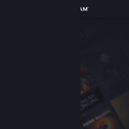
Zaloguj się
Sklep
Społeczność
Informacje
Wsparcie
Zmień język
Pobierz aplikację mobilną Steam
Wersja przeglądarkowa