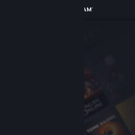
Zaloguj się
Sklep
Społeczność
Informacje
Wsparcie
Zmień język
Pobierz aplikację mobilną Steam
Wersja przeglądarkowa